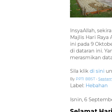
InsyaAllah, sekir
Majlis Hari Raya 
ini pada 9 Oktob
di dataran ini. 
merasmikan datar
Sila klik
di sini
un
By
PPTI BBST
-
Septemb
Label:
Hebahan
Isnin, 6 Septemb
Selamat Hari