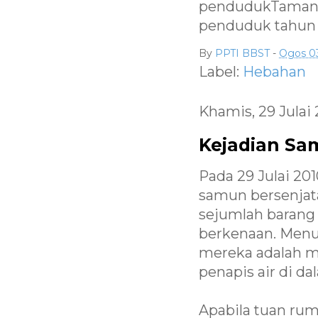
pendudukTaman Ix
penduduk tahun 
By
PPTI BBST
-
Ogos 03
Label:
Hebahan
Khamis, 29 Julai
Kejadian Sa
Pada 29 Julai 201
samun bersenjata 
sejumlah barang 
berkenaan. Menur
mereka adalah m
penapis air di d
Apabila tuan ru