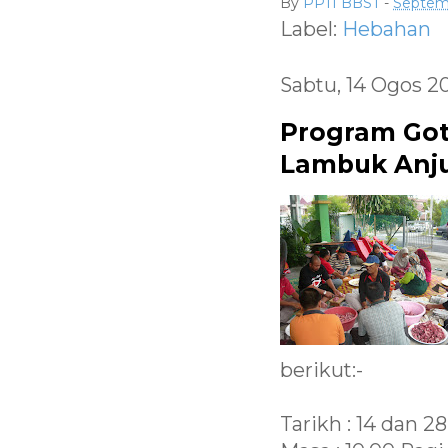
By
PPTI BBST
-
Septem
Label:
Hebahan
Sabtu, 14 Ogos 2
Program Go
Lambuk Anju
berikut:-
Tarikh : 14 dan 2