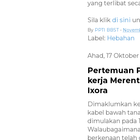
yang terlibat se
Sila klik
di sini
un
By
PPTI BBST
-
Novemb
Label:
Hebahan
Ahad, 17 Oktober
Pertemuan P
kerja Meren
Ixora
Dimaklumkan ker
kabel bawah tana
dimulakan pada 1
Walaubagaimanap
berkenaan telah 