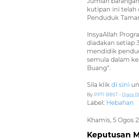
Jumlah barangan 
kutipan ini tela
Penduduk Taman 
InsyaAllah Progr
diadakan setiap 3
mendidik pendud
semula dalam ke
Buang".
Sila klik
di sini
un
By
PPTI BBST
-
Ogos 0
Label:
Hebahan
Khamis, 5 Ogos 
Keputusan M