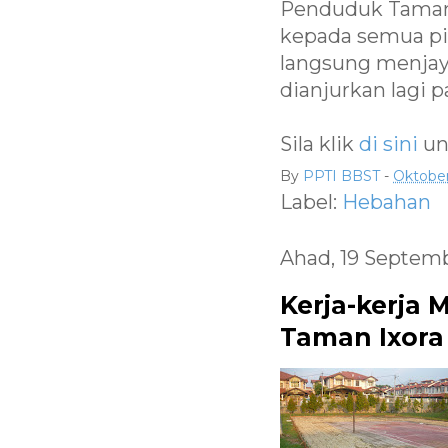
Penduduk Taman 
kepada semua pih
langsung menjaya
dianjurkan lagi 
Sila klik
di sini
un
By
PPTI BBST
-
Oktober
Label:
Hebahan
Ahad, 19 Septem
Kerja-kerja
Taman Ixora