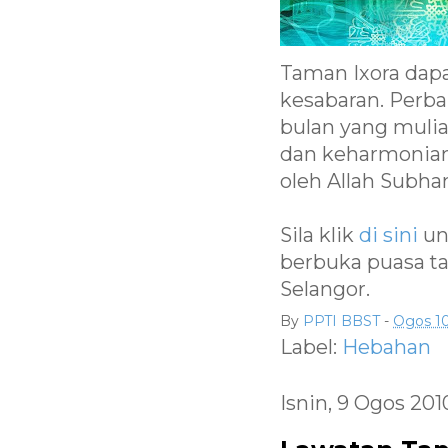
Taman Ixora dap
kesabaran. Perba
bulan yang muli
dan keharmonian 
oleh Allah Subha
Sila klik
di sini
un
berbuka puasa t
Selangor.
By
PPTI BBST
-
Ogos 10
Label:
Hebahan
Isnin, 9 Ogos 201