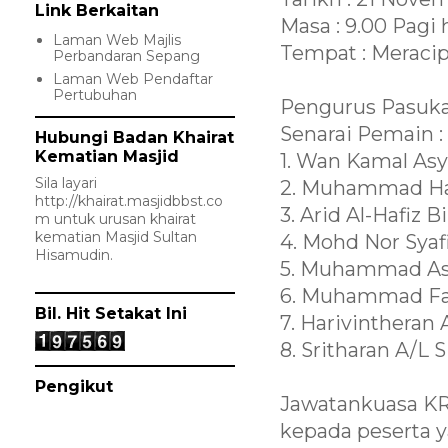
Link Berkaitan
Masa : 9.00 Pagi
Laman Web Majlis
Tempat : Meracip
Perbandaran Sepang
Laman Web Pendaftar
Pertubuhan
Pengurus Pasukan
Senarai Pemain :
Hubungi Badan Khairat
Kematian Masjid
1. Wan Kamal Asy
Sila layari
2. Muhammad Haz
http://khairat.masjidbbst.co
3. Arid Al-Hafiz
m
untuk urusan khairat
kematian Masjid Sultan
4. Mohd Nor Syaf
Hisamudin.
5. Muhammad As
6. Muhammad Fad
Bil. Hit Setakat Ini
7. Harivintheran
8. Sritharan A/L 
Pengikut
Jawatankuasa KR
kepada peserta 