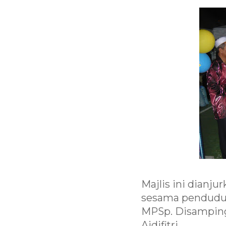
Majlis ini dianj
sesama penduduk
MPSp. Disamping
Aidifitri.