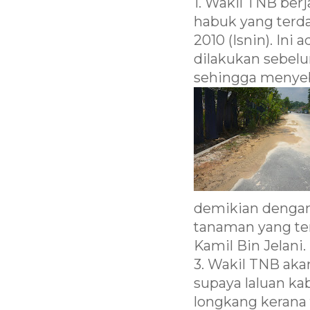
1. Wakil TNB ber
habuk yang terdap
2010 (Isnin). Ini
dilakukan sebel
sehingga menye
demikian denga
tanaman yang ter
Kamil Bin Jelani.
3. Wakil TNB a
supaya laluan ka
longkang kerana