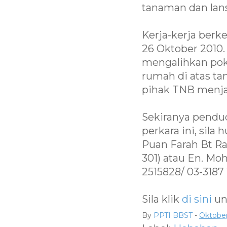
tanaman dan lan
Kerja-kerja ber
26 Oktober 2010.
mengalihkan pok
rumah di atas t
pihak TNB menjal
Sekiranya pendu
perkara ini, sil
Puan Farah Bt Ram
301) atau En. Mo
2515828/ 03-3187 
Sila klik
di sini
un
By
PPTI BBST
-
Oktober