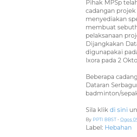
Pihak MPSp tela
cadangan projek
menyediakan spes
membuat sebuth
pelaksanaan proj
Dijangkakan Dat
digunapakai pada
Ixora pada 2 Okto
Beberapa cadanga
Dataran Serbaguna
badminton/sepak
Sila klik
di sini
un
By
PPTI BBST
-
Ogos 09
Label:
Hebahan