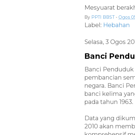
Mesyuarat berakh
By
PPTI BBST
-
Ogos 05
Label:
Hebahan
Selasa, 3 Ogos 20
Banci Pendu
Banci Penduduk 
pembancian sem
negara. Banci P
banci kelima yan
pada tahun 1963.
Data yang diku
2010 akan membe
komprehensif meng