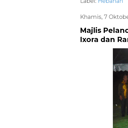
Label:
Hebahan
Khamis, 7 Oktob
Majlis Pela
Ixora dan Ra