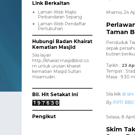
Link Berkaitan
Laman Web Majlis
Khamis, 24 Ap
Perbandaran Sepang
Laman Web Pendaftar
Perlawan
Pertubuhan
Taman B
Hubungi Badan Khairat
Penduduk Tam
Kematian Masjid
sepak persa
butiran beriku
Sila layari
http://khairat.masjidbbst.co
Tarikh :
23 Ap
m
untuk urusan khairat
Tempat : Sta
kematian Masjid Sultan
Hisamudin.
Masa : 9.30 
Sila klik
di sini
Bil. Hit Setakat Ini
By
PPTI BBS
Pengikut
Selasa, 8 Apri
Skim Tak