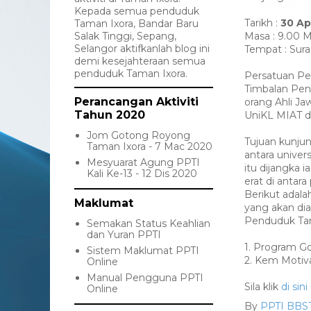
Kepada semua penduduk
Tarikh :
30 Ap
Taman Ixora, Bandar Baru
Salak Tinggi, Sepang,
Masa : 9.00 
Selangor aktifkanlah blog ini
Tempat : Sura
demi kesejahteraan semua
penduduk Taman Ixora.
Persatuan Pen
Timbalan Pen
Perancangan Aktiviti
orang Ahli Ja
Tahun 2020
UniKL MIAT da
Jom Gotong Royong
Tujuan kunju
Taman Ixora - 7 Mac 2020
antara unive
Mesyuarat Agung PPTI
itu dijangka
Kali Ke-13 - 12 Dis 2020
erat di antar
Berikut adala
Maklumat
yang akan dia
Penduduk Tam
Semakan Status Keahlian
dan Yuran PPTI
1. Program G
Sistem Maklumat PPTI
2. Kem Motiv
Online
Manual Pengguna PPTI
Sila klik
di sini
Online
By
PPTI BBS