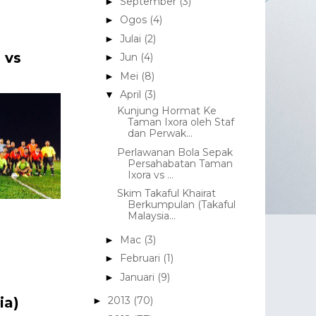
September
(3)
►
Ogos
(4)
►
Julai
(2)
►
 vs
Jun
(4)
►
Mei
(8)
►
April
(3)
▼
Kunjung Hormat Ke
Taman Ixora oleh Staf
dan Perwak...
Perlawanan Bola Sepak
Persahabatan Taman
Ixora vs ...
Skim Takaful Khairat
Berkumpulan (Takaful
Malaysia...
Mac
(3)
►
Februari
(1)
►
Januari
(9)
►
ia)
2013
(70)
►