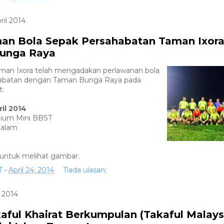
ril 2014
an Bola Sepak Persahabatan Taman Ixora
unga Raya
an Ixora telah mengadakan perlawanan bola
habatan dengan Taman Bunga Raya pada
t:
ril 2014
dium Mini BBST
malam
untuk melihat gambar.
T
-
April 24, 2014
Tiada ulasan:
l 2014
aful Khairat Berkumpulan (Takaful Malays