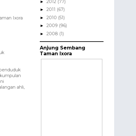
2012
(77)
►
2011
(67)
►
2010
(51)
►
Taman Ixora
2009
(96)
►
2008
(1)
►
Anjung Sembang
uk
Taman Ixora
 penduduk
erkumpulan
ni
angan ahli,