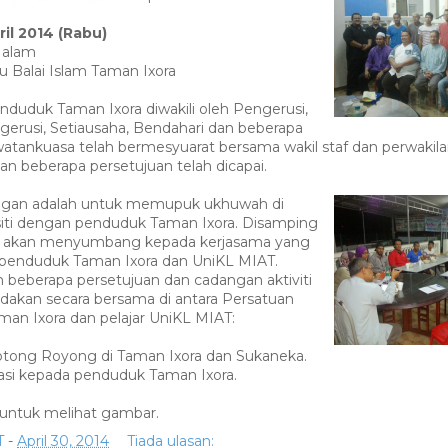
ril 2014 (Rabu)
Malam
u Balai Islam Taman Ixora
duduk Taman Ixora diwakili oleh Pengerusi,
gerusi, Setiausaha, Bendahari dan beberapa
watankuasa telah bermesyuarat bersama wakil staf dan perwakilan
n beberapa persetujuan telah dicapai.
ngan adalah untuk memupuk ukhuwah di
rsiti dengan penduduk Taman Ixora. Disamping
 ia akan menyumbang kepada kerjasama yang
a penduduk Taman Ixora dan UniKL MIAT.
h beberapa persetujuan dan cadangan aktiviti
dakan secara bersama di antara Persatuan
an Ixora dan pelajar UniKL MIAT:
otong Royong di Taman Ixora dan Sukaneka.
asi kepada penduduk Taman Ixora.
untuk melihat gambar.
T
-
April 30, 2014
Tiada ulasan: