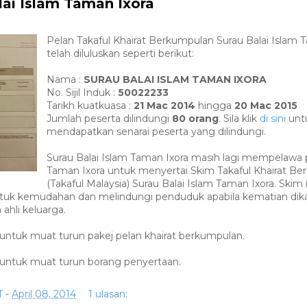
lai Islam Taman Ixora
Pelan Takaful Khairat Berkumpulan Surau Balai Islam 
telah diluluskan seperti berikut:
Nama :
SURAU BALAI ISLAM TAMAN IXORA
No. Sijil Induk :
50022233
Tarikh kuatkuasa :
21 Mac 2014
hingga
20 Mac 2015
Jumlah peserta dilindungi
80 orang
. Sila klik
di sini
unt
mendapatkan senarai peserta yang dilindungi.
Surau Balai Islam Taman Ixora masih lagi mempelawa
Taman Ixora untuk menyertai Skim Takaful Khairat B
(Takaful Malaysia) Surau Balai Islam Taman Ixora. Skim i
ntuk kemudahan dan melindungi penduduk apabila kematian dikal
ahli keluarga.
untuk muat turun pakej pelan khairat berkumpulan.
untuk muat turun borang penyertaan.
T
-
April 08, 2014
1 ulasan: