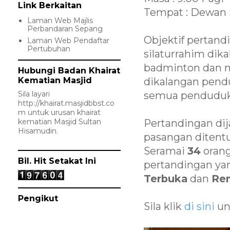
Link Berkaitan
Tempat : Dewan 
Laman Web Majlis
Perbandaran Sepang
Objektif pertan
Laman Web Pendaftar
Pertubuhan
silaturrahim dik
badminton dan m
Hubungi Badan Khairat
Kematian Masjid
dikalangan pend
Sila layari
semua penduduk
http://khairat.masjidbbst.co
m
untuk urusan khairat
kematian Masjid Sultan
Pertandingan dij
Hisamudin.
pasangan ditentu
Seramai
34
orang
Bil. Hit Setakat Ini
pertandingan yan
Terbuka
dan
Re
Pengikut
Sila klik
di sini
un