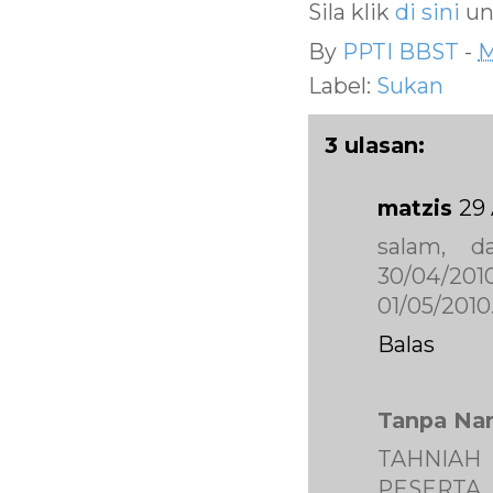
Sila klik
di sini
un
By
PPTI BBST
-
M
Label:
Sukan
3 ulasan:
matzis
29 
salam, d
30/04/20
01/05/2010
Balas
Tanpa Na
TAHNIAH
PESERTA