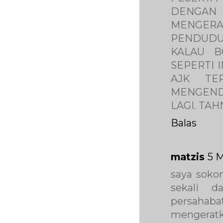
DENGAN 
MENGER
PENDUDU
KALAU B
SEPERTI 
AJK TE
MENGEND
LAGI. TA
Balas
matzis
5 M
saya soko
sekali d
persaha
mengeratkan