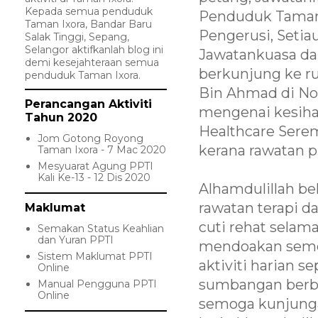
Kepada semua penduduk
Penduduk Taman I
Taman Ixora, Bandar Baru
Pengerusi, Setia
Salak Tinggi, Sepang,
Selangor aktifkanlah blog ini
Jawatankuasa dan
demi kesejahteraan semua
berkunjung ke ru
penduduk Taman Ixora.
Bin Ahmad di No. 
Perancangan Aktiviti
mengenai kesihat
Tahun 2020
Healthcare Sere
Jom Gotong Royong
kerana rawatan 
Taman Ixora - 7 Mac 2020
Mesyuarat Agung PPTI
Kali Ke-13 - 12 Dis 2020
Alhamdulillah bel
rawatan terapi 
Maklumat
cuti rehat selam
Semakan Status Keahlian
dan Yuran PPTI
mendoakan semog
Sistem Maklumat PPTI
aktiviti harian s
Online
sumbangan berbe
Manual Pengguna PPTI
Online
semoga kunjunga