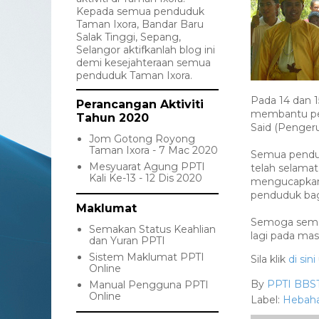
Kepada semua penduduk
Taman Ixora, Bandar Baru
Salak Tinggi, Sepang,
Selangor aktifkanlah blog ini
demi kesejahteraan semua
penduduk Taman Ixora.
Pada 14 dan 
Perancangan Aktiviti
membantu per
Tahun 2020
Said (Penger
Jom Gotong Royong
Taman Ixora - 7 Mac 2020
Semua pendud
Mesyuarat Agung PPTI
telah selama
Kali Ke-13 - 12 Dis 2020
mengucapkan r
penduduk bagi
Maklumat
Semoga seman
Semakan Status Keahlian
lagi pada mas
dan Yuran PPTI
Sistem Maklumat PPTI
Sila klik
di sini
Online
By
PPTI BBS
Manual Pengguna PPTI
Online
Label:
Hebah