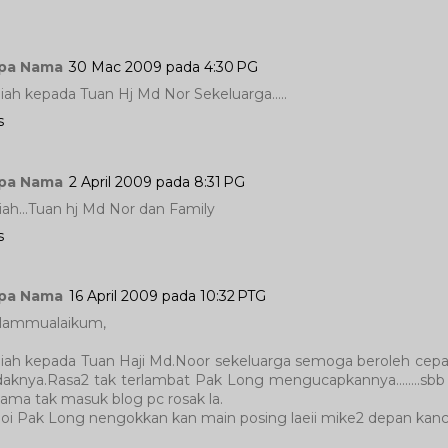
pa Nama
30 Mac 2009 pada 4:30 PG
iah kepada Tuan Hj Md Nor Sekeluarga.....
s
pa Nama
2 April 2009 pada 8:31 PG
iah...Tuan hj Md Nor dan Family
s
pa Nama
16 April 2009 pada 10:32 PTG
lammualaikum,
iah kepada Tuan Haji Md.Noor sekeluarga semoga beroleh cep
aknya.Rasa2 tak terlambat Pak Long mengucapkannya........sb
lama tak masuk blog pc rosak la.
i Pak Long nengokkan kan main posing laeii mike2 depan kanc