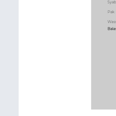
Syabas
Pak
Was
Bala