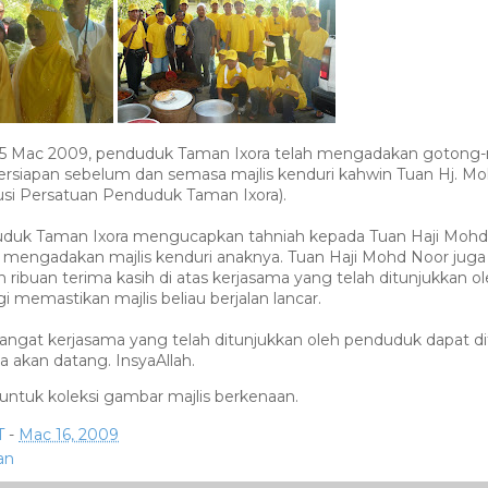
15 Mac 2009, penduduk Taman Ixora telah mengadakan gotong
siapan sebelum dan semasa majlis kenduri kahwin Tuan Hj. Mo
usi Persatuan Penduduk Taman Ixora).
uk Taman Ixora mengucapkan tahniah kepada Tuan Haji Mohd
t mengadakan majlis kenduri anaknya. Tuan Haji Mohd Noor juga
ibuan terima kasih di atas kerjasama yang telah ditunjukkan o
 memastikan majlis beliau berjalan lancar.
gat kerjasama yang telah ditunjukkan oleh penduduk dapat di
a akan datang. InsyaAllah.
untuk koleksi gambar majlis berkenaan.
T
-
Mac 16, 2009
an