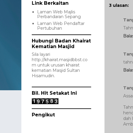
Link Berkaitan
3 ulasan:
Laman Web Majlis
Perbandaran Sepang
Tan
Laman Web Pendaftar
Tahn
Pertubuhan
Bala
Hubungi Badan Khairat
Kematian Masjid
Tan
Sila layari
http://khairat.masjidbbst.co
tahn
m
untuk urusan khairat
Bala
kematian Masjid Sultan
Hisamudin.
Tan
Bil. Hit Setakat Ini
Assa
Tahn
hend
Pengikut
dah 
Ambo