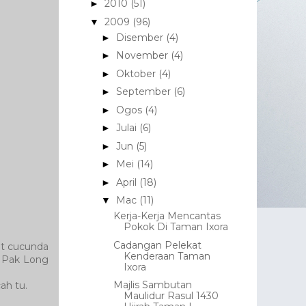
2010
(51)
►
2009
(96)
▼
Disember
(4)
►
November
(4)
►
Oktober
(4)
►
September
(6)
►
Ogos
(4)
►
Julai
(6)
►
Jun
(5)
►
Mei
(14)
►
April
(18)
►
Mac
(11)
▼
Kerja-Kerja Mencantas
Pokok Di Taman Ixora
Cadangan Pelekat
at cucunda
Kenderaan Taman
b Pak Long
Ixora
Majlis Sambutan
ah tu.
Maulidur Rasul 1430