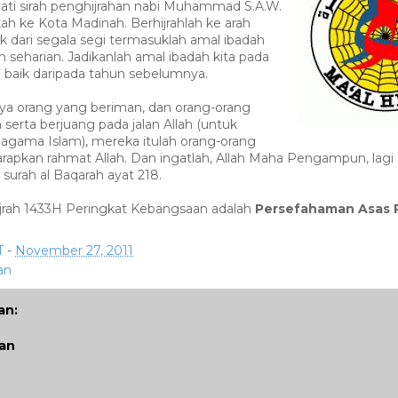
ati sirah penghijrahan nabi Muhammad S.A.W.
ah ke Kota Madinah. Berhijrahlah ke arah
ik dari segala segi termasuklah amal ibadah
 seharian. Jadikanlah amal ibadah kita pada
ih baik daripada tahun sebelumnya.
a orang yang beriman, dan orang-orang
 serta berjuang pada jalan Allah (untuk
gama Islam), mereka itulah orang-orang
apkan rahmat Allah. Dan ingatlah, Allah Maha Pengampun, lag
 surah al Baqarah ayat 218.
jrah 1433H Peringkat Kebangsaan adalah
Persefahaman Asas 
T
-
November 27, 2011
an
an:
san