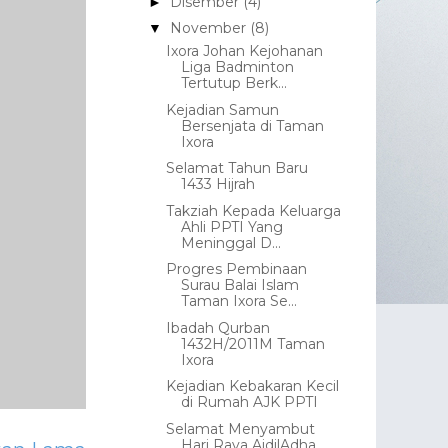
Disember
(4)
►
November
(8)
▼
Ixora Johan Kejohanan
Liga Badminton
Tertutup Berk...
Kejadian Samun
Bersenjata di Taman
Ixora
Selamat Tahun Baru
1433 Hijrah
Takziah Kepada Keluarga
Ahli PPTI Yang
Meninggal D...
Progres Pembinaan
Surau Balai Islam
Taman Ixora Se...
Ibadah Qurban
1432H/2011M Taman
Ixora
Kejadian Kebakaran Kecil
di Rumah AJK PPTI
Selamat Menyambut
Hari Raya AidilAdha