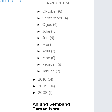
tan Lama
1432H/ 2011M
Oktober
(6)
►
September
(4)
►
Ogos
(4)
►
Julai
(13)
►
Jun
(4)
►
Mei
(1)
►
April
(2)
►
Mac
(6)
►
Februari
(8)
►
Januari
(7)
►
2010
(51)
►
2009
(96)
►
2008
(1)
►
Anjung Sembang
Taman Ixora