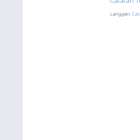
Catatan T
Langgan:
Cat