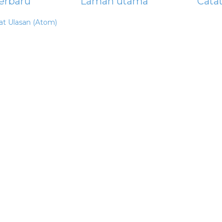
erbaru
Laman utama
Cata
at Ulasan (Atom)