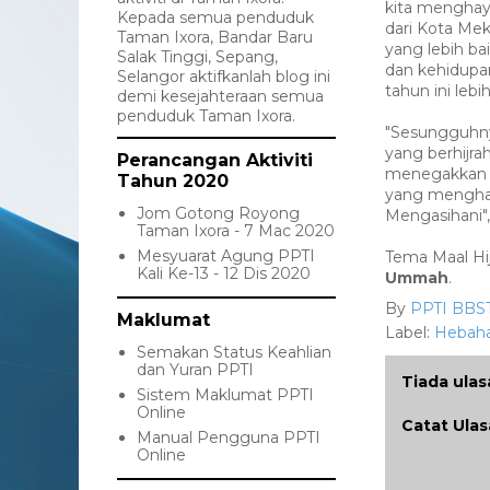
kita menghay
Kepada semua penduduk
dari Kota Mek
Taman Ixora, Bandar Baru
yang lebih ba
Salak Tinggi, Sepang,
dan kehidupan
Selangor aktifkanlah blog ini
tahun ini leb
demi kesejahteraan semua
penduduk Taman Ixora.
"Sesungguhny
yang berhijrah
Perancangan Aktiviti
menegakkan a
Tahun 2020
yang menghar
Jom Gotong Royong
Mengasihani",
Taman Ixora - 7 Mac 2020
Mesyuarat Agung PPTI
Tema Maal Hi
Kali Ke-13 - 12 Dis 2020
Ummah
.
By
PPTI BBS
Maklumat
Label:
Hebah
Semakan Status Keahlian
dan Yuran PPTI
Tiada ulas
Sistem Maklumat PPTI
Online
Catat Ula
Manual Pengguna PPTI
Online