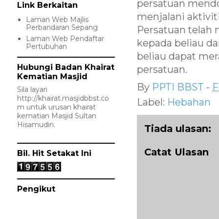
persatuan mendo
Link Berkaitan
menjalani aktiviti
Laman Web Majlis
Perbandaran Sepang
Persatuan tela
Laman Web Pendaftar
kepada beliau d
Pertubuhan
beliau dapat mer
Hubungi Badan Khairat
persatuan.
Kematian Masjid
By
PPTI BBST
-
F
Sila layari
http://khairat.masjidbbst.co
Label:
Hebahan
m
untuk urusan khairat
kematian Masjid Sultan
Hisamudin.
Tiada ulasan:
Catat Ulasan
Bil. Hit Setakat Ini
Pengikut