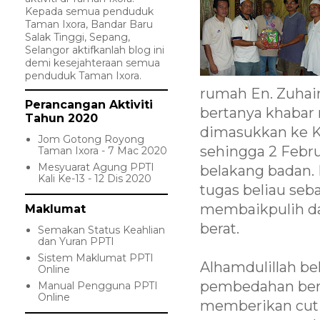
Kepada semua penduduk
Taman Ixora, Bandar Baru
Salak Tinggi, Sepang,
Selangor aktifkanlah blog ini
demi kesejahteraan semua
penduduk Taman Ixora.
rumah En. Zuhairi
Perancangan Aktiviti
bertanya khabar 
Tahun 2020
dimasukkan ke K
Jom Gotong Royong
sehingga 2 Febr
Taman Ixora - 7 Mac 2020
Mesyuarat Agung PPTI
belakang badan.
Kali Ke-13 - 12 Dis 2020
tugas beliau seb
membaikpulih da
Maklumat
berat.
Semakan Status Keahlian
dan Yuran PPTI
Sistem Maklumat PPTI
Alhamdulillah bel
Online
pembedahan ber
Manual Pengguna PPTI
Online
memberikan cuti