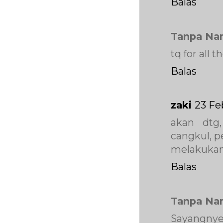
Balas
Tanpa Na
tq for all 
Balas
zaki
23 Fe
akan dtg,
cangkul, p
melakukan 
Balas
Tanpa Na
Sayangnye