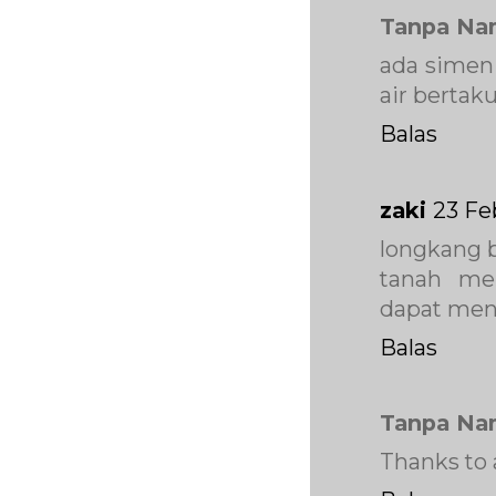
Tanpa Na
ada simen
air bertak
Balas
zaki
23 Fe
longkang b
tanah me
dapat meng
Balas
Tanpa Na
Thanks to 