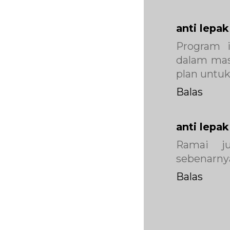
anti lepak
Program i
dalam mas
plan untuk
Balas
anti lepak
Ramai ju
sebenarnya..
Balas