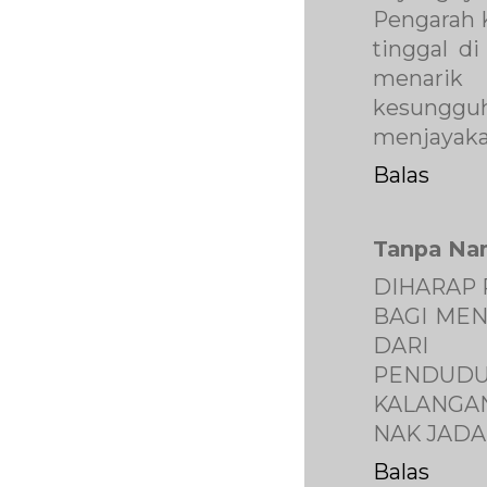
Pengarah 
tinggal di
menarik 
kesungguh
menjayaka
Balas
Tanpa Na
DIHARAP 
BAGI ME
DARI
PENDUDU
KALANGA
NAK JADA 
Balas