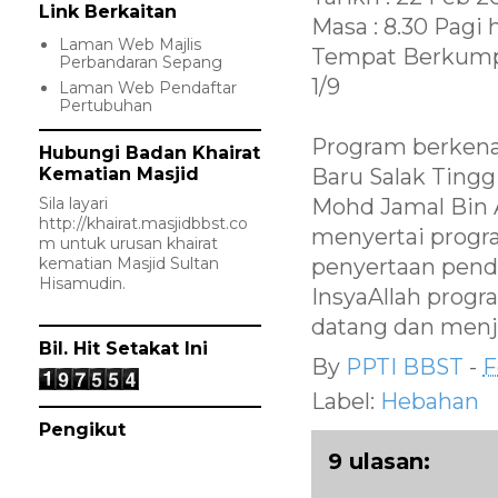
Link Berkaitan
Masa : 8.30 Pagi
Laman Web Majlis
Tempat Berkumpu
Perbandaran Sepang
1/9
Laman Web Pendaftar
Pertubuhan
Program berkenaa
Hubungi Badan Khairat
Kematian Masjid
Baru Salak Tingg
Sila layari
Mohd Jamal Bin 
http://khairat.masjidbbst.co
menyertai progr
m
untuk urusan khairat
kematian Masjid Sultan
penyertaan pend
Hisamudin.
InsyaAllah progr
datang dan menja
Bil. Hit Setakat Ini
By
PPTI BBST
-
F
Label:
Hebahan
Pengikut
9 ulasan: