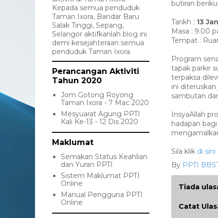
butiran beriku
Kepada semua penduduk
Taman Ixora, Bandar Baru
Tarikh :
13 Ja
Salak Tinggi, Sepang,
Masa : 9.00 p
Selangor aktifkanlah blog ini
Tempat : Ruan
demi kesejahteraan semua
penduduk Taman Ixora.
Program senam
tapak parkir 
Perancangan Aktiviti
terpaksa dile
Tahun 2020
ini diterusk
Jom Gotong Royong
sambutan dar
Taman Ixora - 7 Mac 2020
Mesyuarat Agung PPTI
InsyaAllah pr
Kali Ke-13 - 12 Dis 2020
hadapan bagi
mengamalkan 
Maklumat
Sila klik
di sini
Semakan Status Keahlian
dan Yuran PPTI
By
PPTI BBS
Sistem Maklumat PPTI
Online
Tiada ulas
Manual Pengguna PPTI
Online
Catat Ula