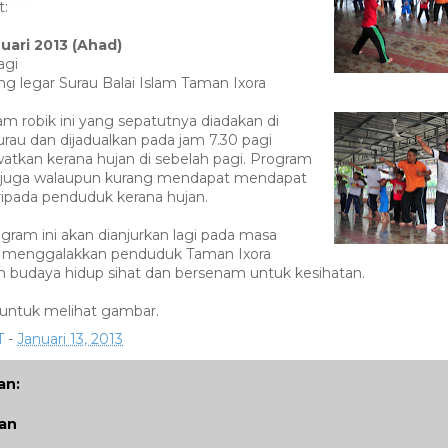
t:
nuari 2013 (Ahad)
agi
g legar Surau Balai Islam Taman Ixora
 robik ini yang sepatutnya diadakan di
surau dan dijadualkan pada jam 7.30 pagi
watkan kerana hujan di sebelah pagi. Program
an juga walaupun kurang mendapat mendapat
ipada penduduk kerana hujan.
ogram ini akan dianjurkan lagi pada masa
 menggalakkan penduduk Taman Ixora
budaya hidup sihat dan bersenam untuk kesihatan.
untuk melihat gambar.
T
-
Januari 13, 2013
an:
san