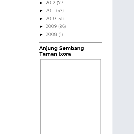
2012
(77)
►
2011
(67)
►
2010
(51)
►
2009
(96)
►
2008
(1)
►
Anjung Sembang
Taman Ixora