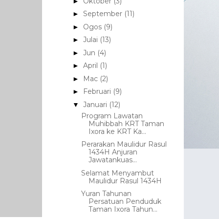
Oktober
(3)
►
September
(11)
►
Ogos
(9)
►
Julai
(13)
►
Jun
(4)
►
April
(1)
►
Mac
(2)
►
Februari
(9)
►
Januari
(12)
▼
Program Lawatan
Muhibbah KRT Taman
Ixora ke KRT Ka...
Perarakan Maulidur Rasul
1434H Anjuran
Jawatankuas...
Selamat Menyambut
Maulidur Rasul 1434H
Yuran Tahunan
Persatuan Penduduk
Taman Ixora Tahun...