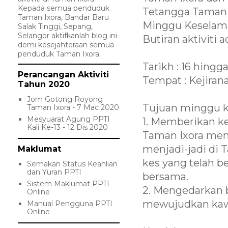
Kepada semua penduduk
Tetangga Taman 
Taman Ixora, Bandar Baru
Minggu Keselama
Salak Tinggi, Sepang,
Selangor aktifkanlah blog ini
Butiran aktiviti a
demi kesejahteraan semua
penduduk Taman Ixora.
Tarikh : 16 hingga
Perancangan Aktiviti
Tempat : Kejiran
Tahun 2020
Jom Gotong Royong
Tujuan minggu k
Taman Ixora - 7 Mac 2020
Mesyuarat Agung PPTI
1. Memberikan k
Kali Ke-13 - 12 Dis 2020
Taman Ixora men
menjadi-jadi di 
Maklumat
kes yang telah 
Semakan Status Keahlian
dan Yuran PPTI
bersama.
Sistem Maklumat PPTI
2. Mengedarkan 
Online
mewujudkan kawa
Manual Pengguna PPTI
Online