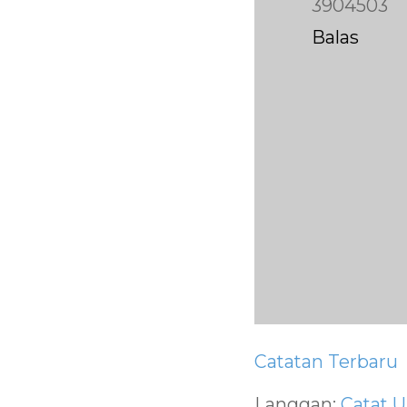
3904503
Balas
Catatan Terbaru
Langgan:
Catat U