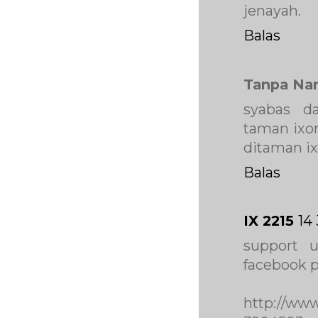
jenayah.
Balas
Tanpa Na
syabas d
taman ixo
ditaman ix
Balas
IX 2215
14
support 
facebook p
http://ww