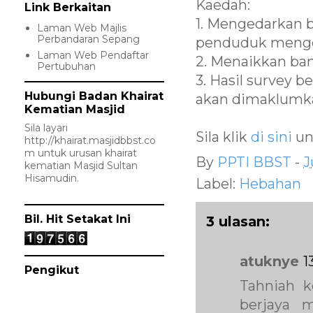
Kaedah:
Link Berkaitan
1. Mengedarkan
Laman Web Majlis
Perbandaran Sepang
penduduk menge
Laman Web Pendaftar
2. Menaikkan ba
Pertubuhan
3. Hasil survey
Hubungi Badan Khairat
akan dimaklumk
Kematian Masjid
Sila layari
Sila klik
di sini
un
http://khairat.masjidbbst.co
m
untuk urusan khairat
By
PPTI BBST
-
J
kematian Masjid Sultan
Hisamudin.
Label:
Hebahan
Bil. Hit Setakat Ini
3 ulasan:
atuknye
1
Pengikut
Tahniah k
berjaya m