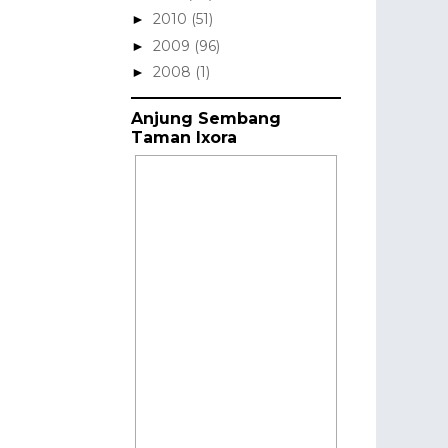
2010
(51)
►
2009
(96)
►
2008
(1)
►
Anjung Sembang
Taman Ixora