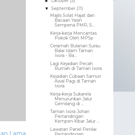
Oktober
(3)
►
September
(11)
▼
Majlis Solat Hajat dan
Bacaan Yasin
Sempena PMR, S...
Kerja-kerja Mencantas
Pokok Oleh MPSp
Ceramah Bulanan Surau
Balai Islam Taman
Ixora - Ba...
Lagi Kejadian Pecah
Rumah di Taman Ixora
Kejadian Cubaan Samun
Awal Pagi di Taman
Ixora
Kerja-kerja Sukarela
Menurunkan Jalur
Gemilang di ...
Taman Ixora Johan
Pertandingan
Kempen Kibar Jalur ...
Lawatan Panel Penilai
tan Lama
Pertandingan