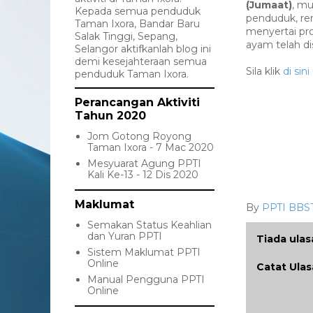
(Jumaat)
, mu
Kepada semua penduduk
penduduk, re
Taman Ixora, Bandar Baru
menyertai pr
Salak Tinggi, Sepang,
ayam telah di
Selangor aktifkanlah blog ini
demi kesejahteraan semua
Sila klik
di sini
penduduk Taman Ixora.
Perancangan Aktiviti
Tahun 2020
Jom Gotong Royong
Taman Ixora - 7 Mac 2020
Mesyuarat Agung PPTI
Kali Ke-13 - 12 Dis 2020
Maklumat
By
PPTI BBS
Semakan Status Keahlian
dan Yuran PPTI
Tiada ulas
Sistem Maklumat PPTI
Online
Catat Ula
Manual Pengguna PPTI
Online