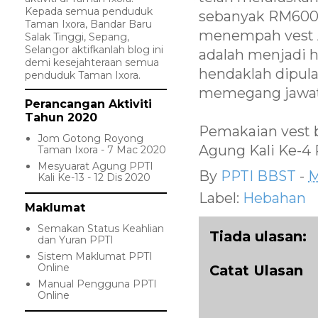
Kepada semua penduduk
sebanyak RM600 
Taman Ixora, Bandar Baru
menempah vest A
Salak Tinggi, Sepang,
Selangor aktifkanlah blog ini
adalah menjadi h
demi kesejahteraan semua
hendaklah dipula
penduduk Taman Ixora.
memegang jawata
Perancangan Aktiviti
Tahun 2020
Pemakaian vest 
Jom Gotong Royong
Agung Kali Ke-4 
Taman Ixora - 7 Mac 2020
Mesyuarat Agung PPTI
By
PPTI BBST
-
M
Kali Ke-13 - 12 Dis 2020
Label:
Hebahan
Maklumat
Semakan Status Keahlian
Tiada ulasan:
dan Yuran PPTI
Sistem Maklumat PPTI
Online
Catat Ulasan
Manual Pengguna PPTI
Online