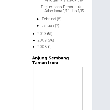
Pinggan Mangkuk VIP
Perjumpaan Penduduk
Jalan Ixora 1/14 dan 1/15
Februari
(8)
►
Januari
(7)
►
2010
(51)
►
2009
(96)
►
2008
(1)
►
Anjung Sembang
Taman Ixora