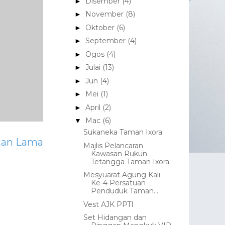
Disember
(4)
►
November
(8)
►
Oktober
(6)
►
September
(4)
►
Ogos
(4)
►
Julai
(13)
►
Jun
(4)
►
Mei
(1)
►
April
(2)
►
Mac
(6)
▼
Sukaneka Taman Ixora
tan Lama
Majlis Pelancaran
Kawasan Rukun
Tetangga Taman Ixora
Mesyuarat Agung Kali
Ke-4 Persatuan
Penduduk Taman...
Vest AJK PPTI
Set Hidangan dan