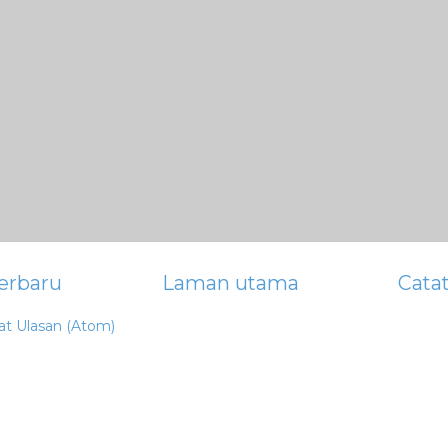
erbaru
Laman utama
Cata
at Ulasan (Atom)