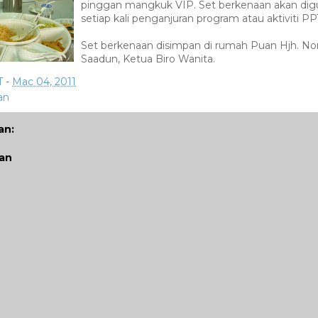
pinggan mangkuk VIP. Set berkenaan akan di
setiap kali penganjuran program atau aktiviti PP
Set berkenaan disimpan di rumah Puan Hjh. Nor
Saadun, Ketua Biro Wanita.
T
-
Mac 04, 2011
an
an:
san