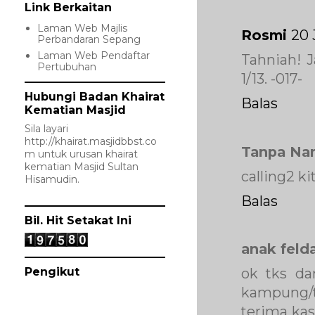
Link Berkaitan
Laman Web Majlis
Rosmi
20 
Perbandaran Sepang
Laman Web Pendaftar
Tahniah! J
Pertubuhan
1/13. -017-
Hubungi Badan Khairat
Balas
Kematian Masjid
Sila layari
http://khairat.masjidbbst.co
Tanpa Na
m
untuk urusan khairat
kematian Masjid Sultan
calling2 ki
Hisamudin.
Balas
Bil. Hit Setakat Ini
anak feld
Pengikut
ok tks da
kampung/t
terima kas