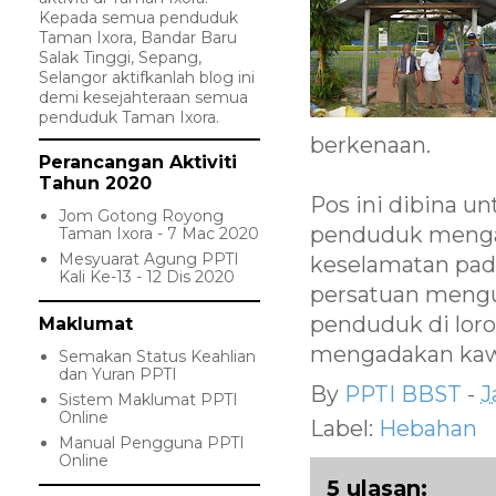
Kepada semua penduduk
Taman Ixora, Bandar Baru
Salak Tinggi, Sepang,
Selangor aktifkanlah blog ini
demi kesejahteraan semua
penduduk Taman Ixora.
berkenaan.
Perancangan Aktiviti
Tahun 2020
Pos ini dibina 
Jom Gotong Royong
penduduk menga
Taman Ixora - 7 Mac 2020
Mesyuarat Agung PPTI
keselamatan pad
Kali Ke-13 - 12 Dis 2020
persatuan meng
penduduk di lor
Maklumat
mengadakan kawa
Semakan Status Keahlian
dan Yuran PPTI
By
PPTI BBST
-
J
Sistem Maklumat PPTI
Online
Label:
Hebahan
Manual Pengguna PPTI
Online
5 ulasan: