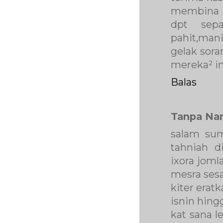
membina 
dpt sep
pahit,man
gelak sora
mereka² in
Balas
Tanpa Na
salam sum
tahniah 
ixora joml
mesra sesa
kiter erat
isnin hingg
kat sana 