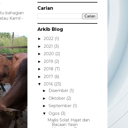
.
Carian
tu bahagian
atau Kamil -
Arkib Blog
2022
(1)
►
2021
(3)
►
2020
(2)
►
2019
(2)
►
2018
(7)
►
2017
(6)
►
2016
(23)
▼
Disember
(1)
►
Oktober
(2)
►
September
(1)
►
Ogos
(3)
▼
Majlis Solat Hajat dan
Bacaan Yasin