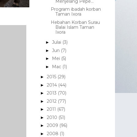
Menjelang Pepe...
Program ibadah korban
Taman Ixora
Hebahan Korban Surau
Balai Islam Taman
Ixora
Julai
(3)
►
Jun
(7)
►
Mei
(5)
►
Mac
(1)
►
2015
(29)
►
2014
(44)
►
2013
(70)
►
2012
(77)
►
2011
(67)
►
2010
(51)
►
2009
(96)
►
2008
(1)
►