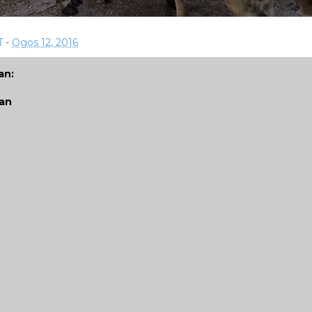
T
-
Ogos 12, 2016
an:
san