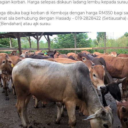
agian korban. Harga selepas diskaun ladang lembu kepada surau
uga dibuka bagi korban di Kemboja dengan harga RM350 bagi sa
nat sila berhubung dengan Hasiady - 019-2828422 (Setiausaha) 
Bendahari) atau ajk surau.