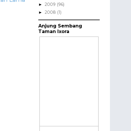
2009
(96)
►
2008
(1)
►
Anjung Sembang
Taman Ixora