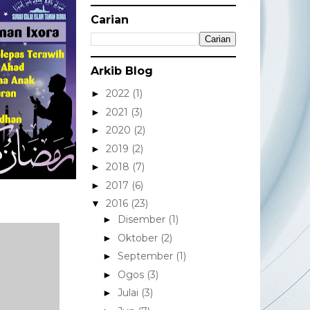
Carian
Arkib Blog
2022
(1)
►
2021
(3)
►
2020
(2)
►
2019
(2)
►
2018
(7)
►
2017
(6)
►
2016
(23)
▼
Disember
(1)
►
Oktober
(2)
►
September
(1)
►
Ogos
(3)
►
Julai
(3)
►