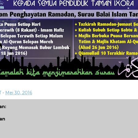
T
-
Mei 30, 2016
an:
san