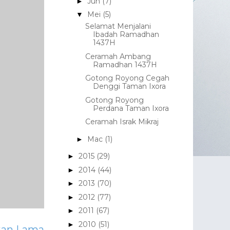
Jun
(7)
►
Mei
(5)
▼
Selamat Menjalani
Ibadah Ramadhan
1437H
Ceramah Ambang
Ramadhan 1437H
Gotong Royong Cegah
Denggi Taman Ixora
Gotong Royong
Perdana Taman Ixora
Ceramah Israk Mikraj
Mac
(1)
►
2015
(29)
►
2014
(44)
►
2013
(70)
►
2012
(77)
►
2011
(67)
►
2010
(51)
►
tan Lama