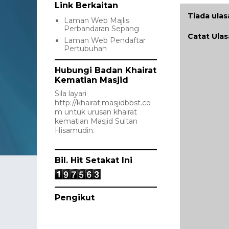
Link Berkaitan
Tiada ulas
Laman Web Majlis
Perbandaran Sepang
Catat Ula
Laman Web Pendaftar
Pertubuhan
Hubungi Badan Khairat
Kematian Masjid
Sila layari
http://khairat.masjidbbst.co
m
untuk urusan khairat
kematian Masjid Sultan
Hisamudin.
Bil. Hit Setakat Ini
Pengikut