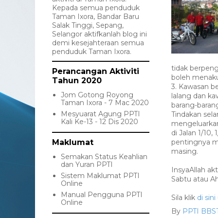
Kepada semua penduduk
Taman Ixora, Bandar Baru
Salak Tinggi, Sepang,
Selangor aktifkanlah blog ini
demi kesejahteraan semua
penduduk Taman Ixora.
tidak berpen
Perancangan Aktiviti
boleh menaku
Tahun 2020
3. Kawasan b
Jom Gotong Royong
lalang dan k
Taman Ixora - 7 Mac 2020
barang-baran
Mesyuarat Agung PPTI
Tindakan sela
Kali Ke-13 - 12 Dis 2020
mengeluarkan
di Jalan 1/10
Maklumat
pentingnya m
masing.
Semakan Status Keahlian
dan Yuran PPTI
InsyaAllah ak
Sistem Maklumat PPTI
Sabtu atau A
Online
Manual Pengguna PPTI
Sila klik
di sini
Online
By
PPTI BBS