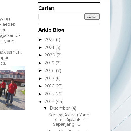
Carian
 yang
 aedes.
kan.
Arkib Blog
ggalkan dan
2022
(1)
►
at yang
2021
(3)
►
mak samun,
2020
(2)
►
impan
2019
(2)
►
es.
2018
(7)
►
2017
(6)
►
2016
(23)
►
2015
(29)
►
2014
(44)
▼
Disember
(4)
▼
Senarai Aktiviti Yang
Telah Dijalankan
Sepanjang T...