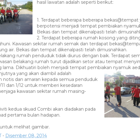
hasil lawatan adalah seperti berikut:
1. Terdapat beberapa beberapa bekas@tempat
berpotensi menjadi tempat pembiakan nyamuk
Bekas dan tempat dikenalpasti telah dimusnah
2. Terdapat beberapa rumah kosong yang ditin
ghuni. Kawasan sekitar rumah semak dan terdapat bekas@temp
ng air. Bekas dan tempat dikenalpasti telah dimusnahk
an.
elakang rumah penduduk tidak diurus dengan baik. Terdapat se
awasan belakang rumah turut dijadikan setor atau tempat meny
g lama. Dikhuatiri boleh menjadi tempat pembiakan nyamuk aed
njutnya yang akan diambil adalah
 notis dan amaran kepada semua penduduk
, 1/11 dan 1/12 untuk memberi kesedaran
enjaga kawasan sekitar rumah masing-
tiviti kedua skuad Combi akan diadakan pada
had pertama bulan hadapan.
untuk melihat gambar.
T
-
Disember 08, 2014