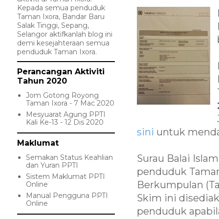
Kepada semua penduduk
Taman Ixora, Bandar Baru
Salak Tinggi, Sepang,
Selangor aktifkanlah blog ini
demi kesejahteraan semua
penduduk Taman Ixora.
Perancangan Aktiviti
Tahun 2020
Jom Gotong Royong
Taman Ixora - 7 Mac 2020
Mesyuarat Agung PPTI
Kali Ke-13 - 12 Dis 2020
sini
untuk mendap
Maklumat
Surau Balai Isl
Semakan Status Keahlian
dan Yuran PPTI
penduduk Taman 
Sistem Maklumat PPTI
Berkumpulan (Tak
Online
Manual Pengguna PPTI
Skim ini disedi
Online
penduduk apabila