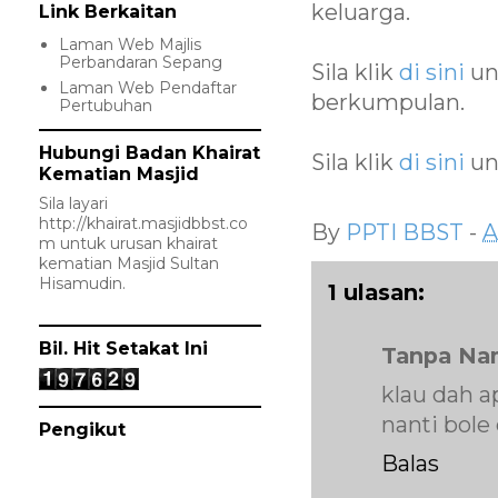
keluarga.
Link Berkaitan
Laman Web Majlis
Perbandaran Sepang
Sila klik
di sini
un
Laman Web Pendaftar
berkumpulan.
Pertubuhan
Hubungi Badan Khairat
Sila klik
di sini
un
Kematian Masjid
Sila layari
http://khairat.masjidbbst.co
By
PPTI BBST
-
A
m
untuk urusan khairat
kematian Masjid Sultan
Hisamudin.
1 ulasan:
Bil. Hit Setakat Ini
Tanpa Na
klau dah ap
nanti bole 
Pengikut
Balas