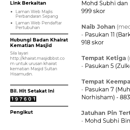
Mohd Subhi dan
Link Berkaitan
999 skor
Laman Web Majlis
Perbandaran Sepang
Laman Web Pendaftar
Naib Johan
(med
Pertubuhan
-
Pasukan 11 (Bark
Hubungi Badan Khairat
918 skor
Kematian Masjid
Sila layari
Tempat Ketiga
(
http://khairat.masjidbbst.co
m
untuk urusan khairat
-
Pasukan 5 (Zulke
kematian Masjid Sultan
Hisamudin.
Tempat Keempa
-
Pasukan 7 (Muh
Bil. Hit Setakat Ini
Norhisham) - 883
Pengikut
Jatuhan Pin Tert
-
Mohd Subhi Bin S