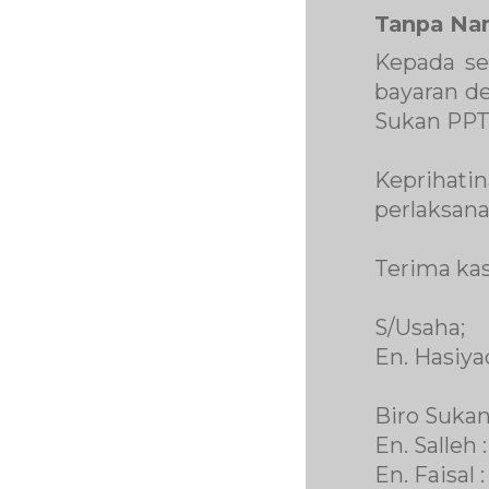
Tanpa Na
Kepada se
bayaran de
Sukan PPT
Keprihat
perlaksana
Terima kas
S/Usaha;
En. Hasiya
Biro Sukan
En. Salleh 
En. Faisal