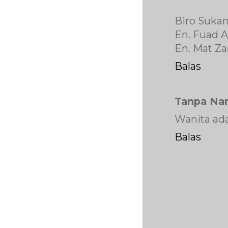
Biro Sukan
En. Fuad A
En. Mat Za
Balas
Tanpa Na
Wanita ad
Balas