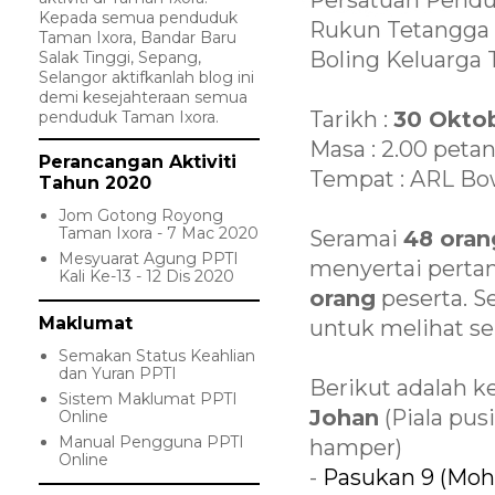
Persatuan Pendu
Kepada semua penduduk
Rukun Tetangga 
Taman Ixora, Bandar Baru
Boling Keluarga 
Salak Tinggi, Sepang,
Selangor aktifkanlah blog ini
demi kesejahteraan semua
Tarikh :
30 Oktob
penduduk Taman Ixora.
Masa : 2.00 peta
Perancangan Aktiviti
Tempat : ARL Bow
Tahun 2020
Jom Gotong Royong
Taman Ixora - 7 Mac 2020
Seramai
48 oran
Mesyuarat Agung PPTI
menyertai pertan
Kali Ke-13 - 12 Dis 2020
orang
peserta. S
Maklumat
untuk melihat s
Semakan Status Keahlian
dan Yuran PPTI
Berikut adalah k
Sistem Maklumat PPTI
Johan
(Piala pus
Online
Manual Pengguna PPTI
hamper)
Online
-
Pasukan 9 (Mohd